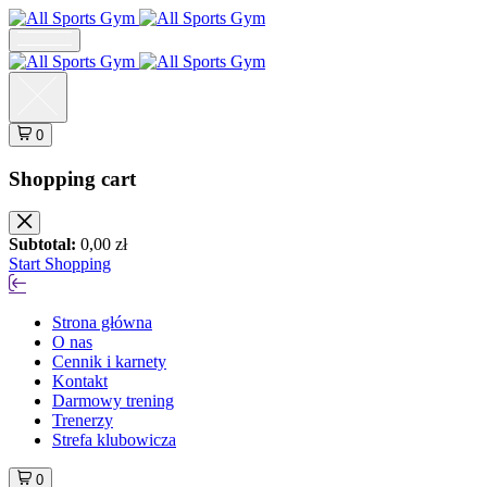
0
Shopping cart
Subtotal:
0,00
zł
Start Shopping
Strona główna
O nas
Cennik i karnety
Kontakt
Darmowy trening
Trenerzy
Strefa klubowicza
0