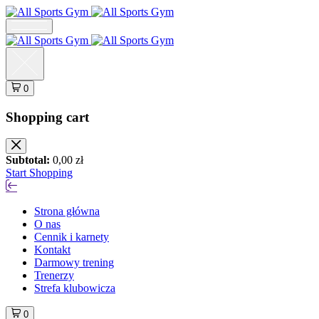
0
Shopping cart
Subtotal:
0,00
zł
Start Shopping
Strona główna
O nas
Cennik i karnety
Kontakt
Darmowy trening
Trenerzy
Strefa klubowicza
0